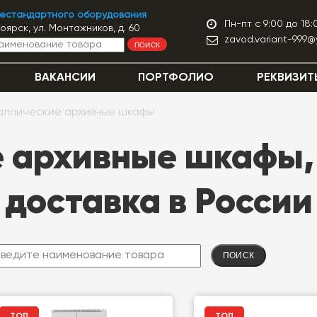
нестандартного оборудования
Пн-пт с 9:00 до 18:
ноярск, ул. Монтажников, д. 60
zavod.variant-999@
ПОИСК
ВАКАНСИИ
ПОРТФОЛИО
РЕКВИЗИТ
аллические архивные шкафы
 архивные шкафы, 
доставка в России
ПОИСК
ТОП
ТОП