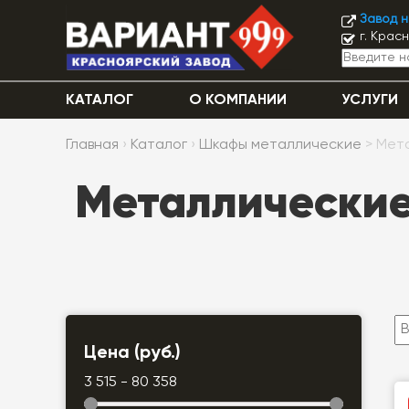
Завод 
г. Крас
КАТАЛОГ
О КОМПАНИИ
УСЛУГИ
Главная
›
Каталог
›
Шкафы металлические
> Мет
Металлические
Цена (руб.)
3 515 - 80 358