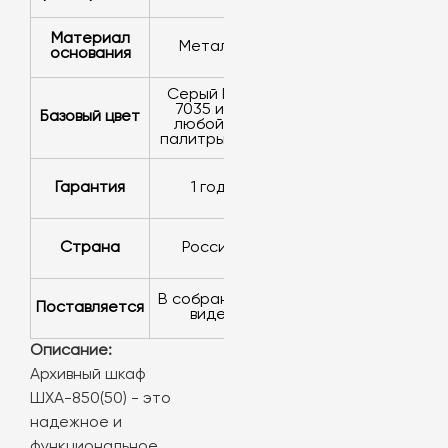
Материал
металл
основания
серый RAL
7035 или
базовый цвет
любой из
палитры RAL
Гарантия
1 год
Страна
Россия
в собранном
Поставляется
виде
Описание:
Архивный шкаф
ШХА-850(50) - это
надежное и
функциональное