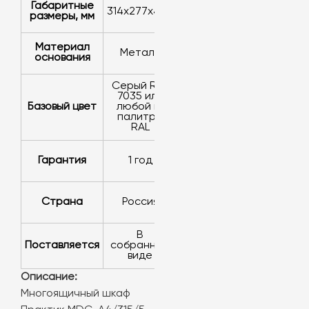
Габаритные
314х277х405
размеры, мм
Материал
металл
основания
серый RAL
7035 или
базовый цвет
любой из
палитры
RAL
Гарантия
1 год
Страна
Россия
в
Поставляется
собранном
виде
Описание:
Многоящичный шкаф