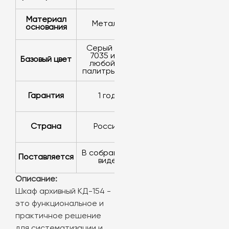
Материал
металл
основания
серый RAL
7035 или
базовый цвет
любой из
палитры RAL
Гарантия
1 год
Страна
Россия
в собранном
Поставляется
виде
Описание:
Шкаф архивный КД-154 -
это функциональное и
практичное решение
для систематизации и