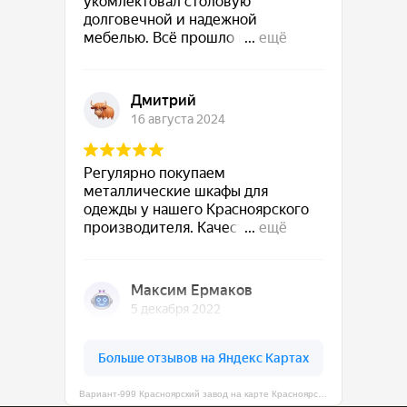
Вариант-999 Красноярский завод на карте Красноярска — Яндекс Карты