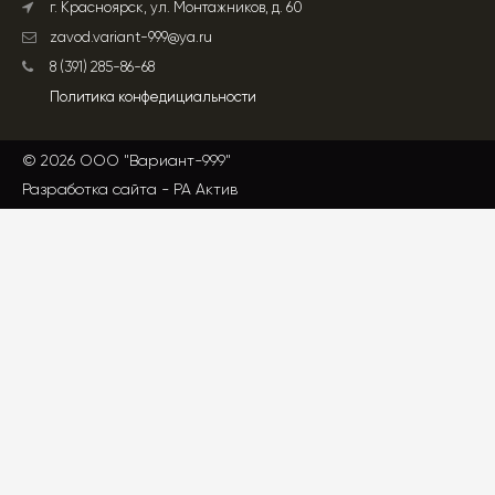
г. Красноярск, ул. Монтажников, д. 60
zavod.variant-999@ya.ru
8 (391) 285-86-68
Политика конфедициальности
© 2026 ООО "Вариант-999"
Разработка сайта -
РА Актив