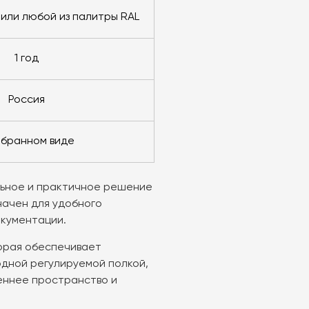
 или любой из палитры RAL
1 год
Россия
собранном виде
льное и практичное решение
начен для удобного
окументации.
орая обеспечивает
одной регулируемой полкой,
еннее пространство и