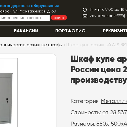
нестандартного оборудования
Пн-пт с 9:00 до 18:
ноярск, ул. Монтажников, д. 60
zavod.variant-999@
ПОИСК
ВАКАНСИИ
ПОРТФОЛИО
РЕКВИЗИТ
аллические архивные шкафы
› Шкаф купе архивный ALS 881
Шкаф купе ар
России цена 2
производству
Категория:
Металлич
Стоимость: от 28 537
Размеры: 880х1500х