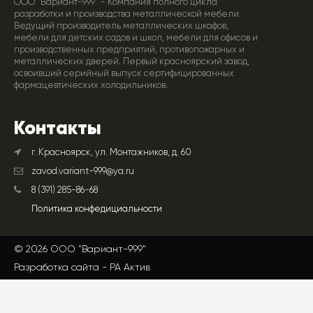
ООО "Вариант-999" - Компания полного цикла
разработки и производства металлической мебели.
Ведущий производитель металлических шкафов,
мебели для детских садов и школ, мебели для офисов и
производственных предприятий, противопожарных и
металлических дверей. Первый красноярский завод,
освоивший серийный выпуск сертифицированных
фармацевтических холодильников.
Контакты
г. Красноярск, ул. Монтажников, д. 60
zavod.variant-999@ya.ru
8 (391) 285-86-68
Политика конфедициальности
© 2026 ООО "Вариант-999"
Разработка сайта -
РА Актив