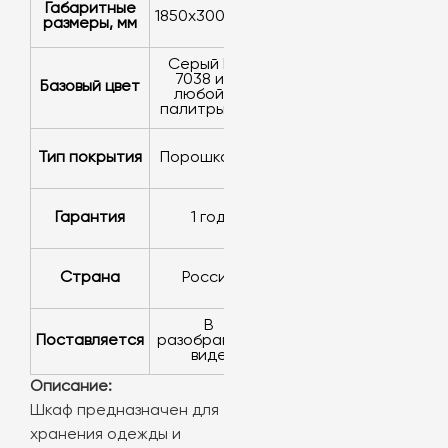
Габаритные
1850х300х500
размеры, мм
серый RAL
7038 или
Базовый цвет
любой из
палитры RAL
Тип покрытия
порошковое
Гарантия
1 год
Страна
Россия
в
Поставляется
разобранном
виде
Описание:
Шкаф предназначен для
хранения одежды и