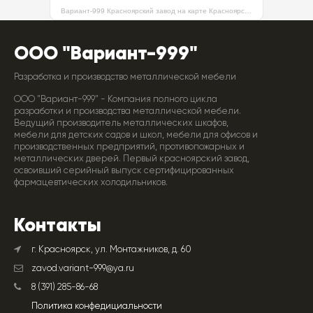
Вариант-999 Красноярский завод на карте Красноярска — Яндекс Карты
ООО "Вариант-999"
Разработка и производство металлической мебели
ООО "Вариант-999" - Компания полного цикла
разработки и производства металлической мебели.
Ведущий производитель металлических шкафов,
мебели для детских садов и школ, мебели для офисов и
производственных предприятий, противопожарных и
металлических дверей. Первый красноярский завод,
освоивший серийный выпуск сертифицированных
фармацевтических холодильников.
Контакты
г. Красноярск, ул. Монтажников, д. 60
zavod.variant-999@ya.ru
8 (391) 285-86-68
Политика конфедициальности