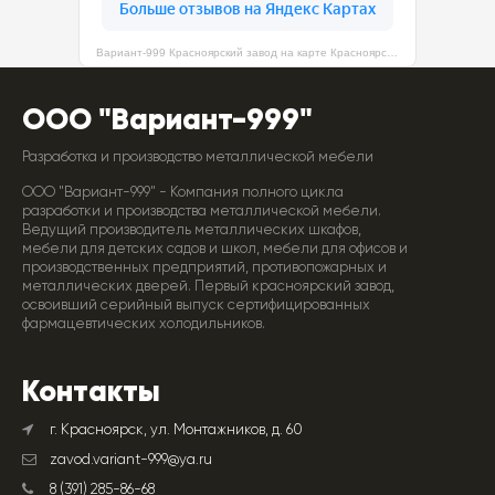
Вариант-999 Красноярский завод на карте Красноярска — Яндекс Карты
ООО "Вариант-999"
Разработка и производство металлической мебели
ООО "Вариант-999" - Компания полного цикла
разработки и производства металлической мебели.
Ведущий производитель металлических шкафов,
мебели для детских садов и школ, мебели для офисов и
производственных предприятий, противопожарных и
металлических дверей. Первый красноярский завод,
освоивший серийный выпуск сертифицированных
фармацевтических холодильников.
Контакты
г. Красноярск, ул. Монтажников, д. 60
zavod.variant-999@ya.ru
8 (391) 285-86-68