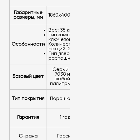
Габаритные
1860х400х500
размеры, мм
Вес: 35 кг.
Тип замка:
ключевой.
Особенности
Количество
секций: 2.
Тип дверей:
распашные.
серый RAL
7038 или
Базовый цвет
любой из
палитры RAL
Тип покрытия
порошковое
Гарантия
1 год
Страна
Россия