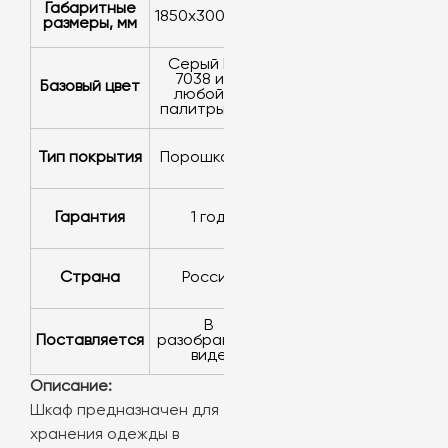
Габаритные
1850х300х500
размеры, мм
серый RAL
7038 или
Базовый цвет
любой из
палитры RAL
Тип покрытия
порошковое
Гарантия
1 год
Страна
Россия
в
Поставляется
разобранном
виде
Описание:
Шкаф предназначен для
хранения одежды в