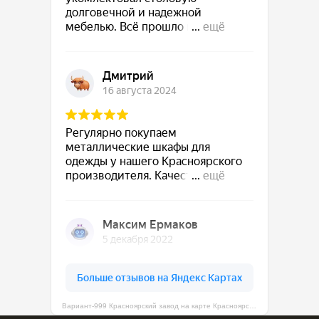
Вариант-999 Красноярский завод на карте Красноярска — Яндекс Карты