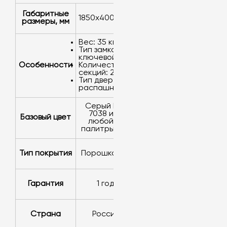
Габаритные
1850х400х490
размеры, мм
Вес: 35 кг.
Тип замка:
ключевой.
Особенности
Количество
секций: 2.
Тип дверей:
распашные.
серый RAL
7038 или
Базовый цвет
любой из
палитры RAL
Тип покрытия
порошковое
Гарантия
1 год
Страна
Россия