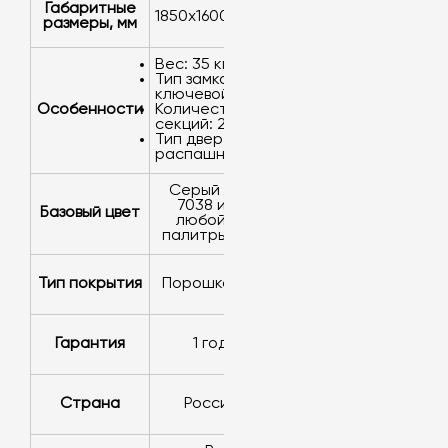
Габаритные
1850х1600х490
размеры, мм
Вес: 35 кг.
Тип замка:
ключевой.
Особенности
Количество
секций: 2.
Тип дверей:
распашные.
серый RAL
7038 или
Базовый цвет
любой из
палитры RAL
Тип покрытия
порошковое
Гарантия
1 год
Страна
Россия