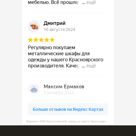
Вариант-999 Красноярский завод на карте Красноярска — Яндекс Карты