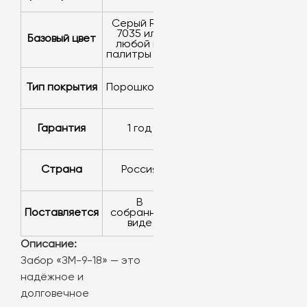
серый RAL
7035 или
Базовый цвет
любой из
палитры RAL
Тип покрытия
порошковое
Гарантия
1 год
Страна
Россия
в
Поставляется
собранном
виде
Описание:
Забор «ЗМ-9-18» — это
надёжное и
долговечное