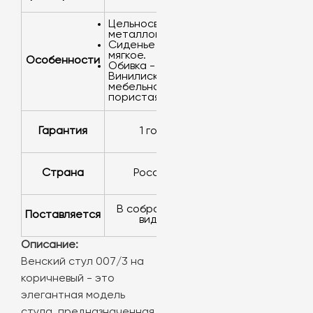
Цельносварной
металлокаркас.
Сиденье
мягкое.
Особенности
Обивка -
Винилискожа
мебельная
пористая
Гарантия
1 год
Страна
Россия
в собранном
Поставляется
виде
Описание:
Венский стул 007/3 на
коричневый - это
элегантная модель
стула, предназначенная