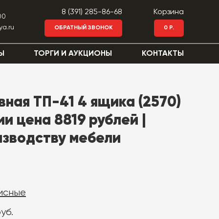
8 (391) 285-86-68
Корзина
00
ya.ru
ОБРАТНЫЙ ЗВОНОК
0 Р.
Ы
ТОРГИ И АУКЦИОНЫ
КОНТАКТЫ
вная ТП-41 4 ящика (2570)
ии цена 8819 рублей |
изводству мебели
исные
уб.