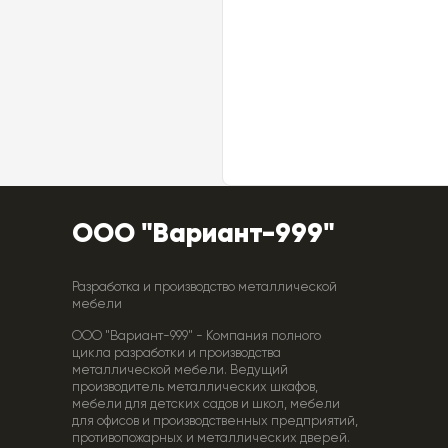
ООО "Вариант-999"
Разработка и производство металлической
мебели
ООО "Вариант-999" - Компания полного
цикла разработки и производства
металлической мебели. Ведущий
производитель металлических шкафов,
мебели для детских садов и школ, мебели
для офисов и производственных предприятий,
противопожарных и металлических дверей.