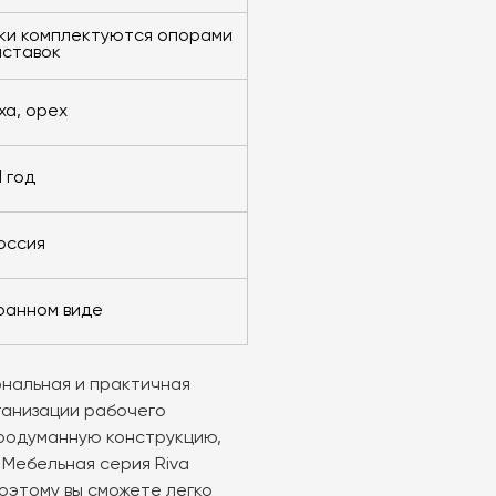
иставок
ьха, орех
1 год
Россия
бранном виде
ональная и практичная
ганизации рабочего
продуманную конструкцию,
 Мебельная серия Riva
оэтому вы сможете легко