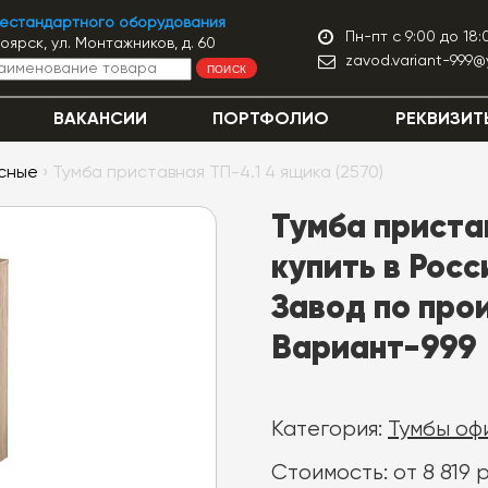
нестандартного оборудования
Пн-пт с 9:00 до 18:
ноярск, ул. Монтажников, д. 60
zavod.variant-999@
ПОИСК
ВАКАНСИИ
ПОРТФОЛИО
РЕКВИЗИТ
сные
› Тумба приставная ТП-4.1 4 ящика (2570)
Тумба приста
купить в Росс
Завод по про
Вариант-999
Категория:
Тумбы оф
Стоимость: от 8 819 р