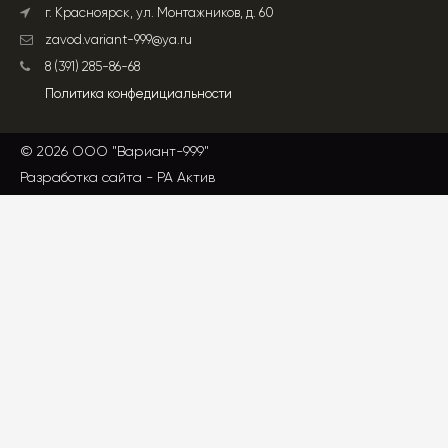
г. Красноярск, ул. Монтажников, д. 60
zavod.variant-999@ya.ru
8 (391) 285-86-68
Политика конфедициальности
© 2026 ООО "Вариант-999"
Разработка сайта -
РА Актив