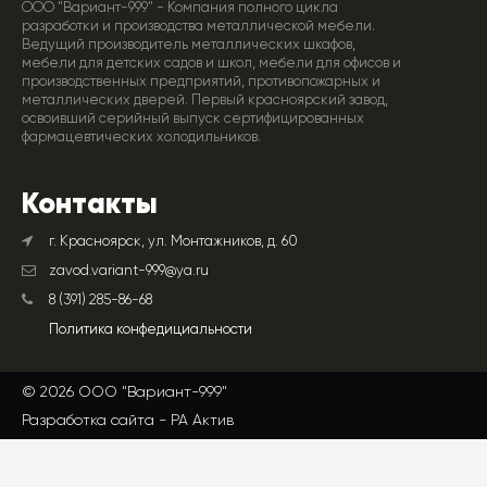
ООО "Вариант-999" - Компания полного цикла
разработки и производства металлической мебели.
Ведущий производитель металлических шкафов,
мебели для детских садов и школ, мебели для офисов и
производственных предприятий, противопожарных и
металлических дверей. Первый красноярский завод,
освоивший серийный выпуск сертифицированных
фармацевтических холодильников.
Контакты
г. Красноярск, ул. Монтажников, д. 60
zavod.variant-999@ya.ru
8 (391) 285-86-68
Политика конфедициальности
© 2026 ООО "Вариант-999"
Разработка сайта -
РА Актив