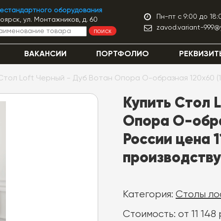
нестандартного оборудования
Пн-пт с 9:00 до 18:
ноярск, ул. Монтажников, д. 60
zavod.variant-999@
ПОИСК
ВАКАНСИИ
ПОРТФОЛИО
РЕКВИЗИТ
Стол Loft Черный - Дуб Вотан Опора О-образная 120x60 (1
Купить Стол L
Опора О-образ
России цена 1
производству
Категория:
Столы ло
Стоимость: от 11 148 