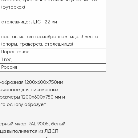
окраска, крепление столешницы на винтах
(футорках)
столешница: ЛДСП 22 мм
поставляется в разобранном виде: 3 места
(опоры, траверса, столешница)
Порошковое
1 год
Россия
-образная 1200х600х750мм
наченное для письменных
размеры 1200х600х750 мм и
его основу образует
черный муар RAL 9005, белый
ица выполняется из ЛДСП