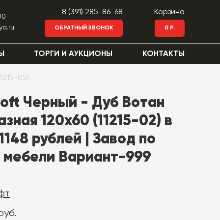
8 (391) 285-86-68
Корзина
00
ya.ru
ОБРАТНЫЙ ЗВОНОК
0 Р.
Ы
ТОРГИ И АУКЦИОНЫ
КОНТАКТЫ
1215-02)
oft Черный - Дуб Вотан
ная 120x60 (11215-02) в
1148 рублей | Завод по
 мебели Вариант-999
фт
руб.