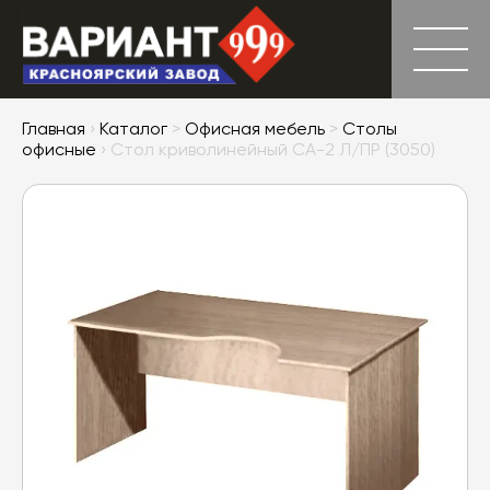
Главная
›
Каталог
>
Офисная мебель
>
Столы
офисные
› Стол криволинейный СА-2 Л/ПР (3050)