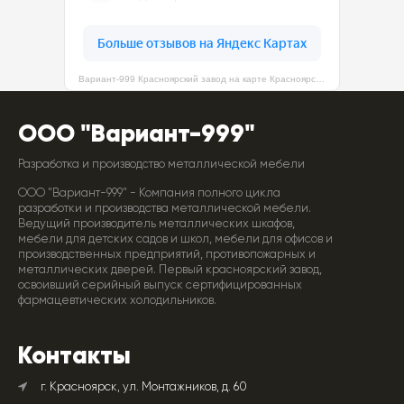
Вариант-999 Красноярский завод на карте Красноярска — Яндекс Карты
ООО "Вариант-999"
Разработка и производство металлической мебели
ООО "Вариант-999" - Компания полного цикла
разработки и производства металлической мебели.
Ведущий производитель металлических шкафов,
мебели для детских садов и школ, мебели для офисов и
производственных предприятий, противопожарных и
металлических дверей. Первый красноярский завод,
освоивший серийный выпуск сертифицированных
фармацевтических холодильников.
Контакты
г. Красноярск, ул. Монтажников, д. 60