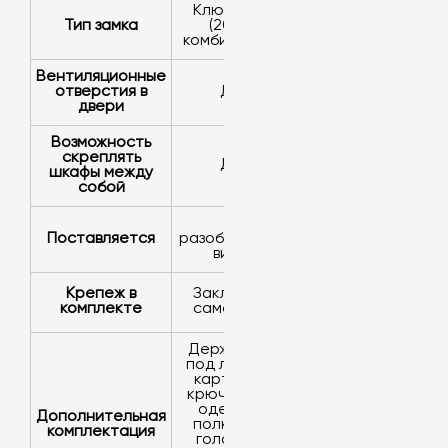
ключевой
Тип замка
(2000
комбинаций)
Вентиляционные
отверстия в
да
двери
Возможность
скреплять
да
шкафы между
собой
в
Поставляется
разобранном
виде
Крепеж в
заклепки,
комплекте
саморезы
держатель
под личную
карточку,
крючки для
одежды,
Дополнительная
полка для
комплектация
головных