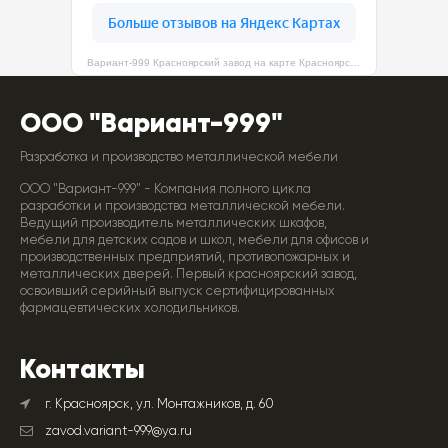
Вариант-999 Красноярский завод на карте Красноярска — Яндекс Карты
ООО "Вариант-999"
Разработка и производство металлической мебели
ООО "Вариант-999" - Компания полного цикла
разработки и производства металлической мебели.
Ведущий производитель металлических шкафов,
мебели для детских садов и школ, мебели для офисов и
производственных предприятий, противопожарных и
металлических дверей. Первый красноярский завод,
освоивший серийный выпуск сертифицированных
фармацевтических холодильников.
Контакты
г. Красноярск, ул. Монтажников, д. 60
zavod.variant-999@ya.ru