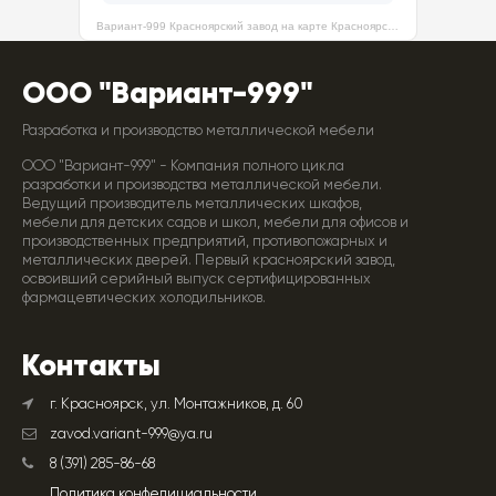
Вариант-999 Красноярский завод на карте Красноярска — Яндекс Карты
ООО "Вариант-999"
Разработка и производство металлической мебели
ООО "Вариант-999" - Компания полного цикла
разработки и производства металлической мебели.
Ведущий производитель металлических шкафов,
мебели для детских садов и школ, мебели для офисов и
производственных предприятий, противопожарных и
металлических дверей. Первый красноярский завод,
освоивший серийный выпуск сертифицированных
фармацевтических холодильников.
Контакты
г. Красноярск, ул. Монтажников, д. 60
zavod.variant-999@ya.ru
8 (391) 285-86-68
Политика конфедициальности