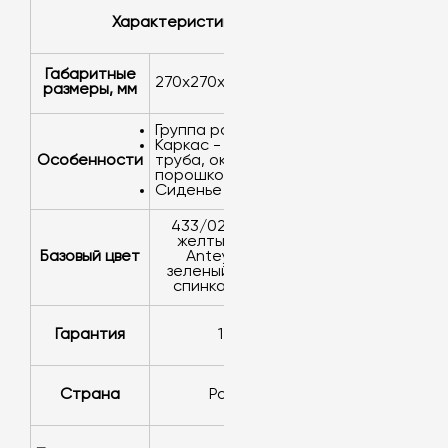
характеристики
Габаритные
270x270x538/578/618
размеры, мм
группа роста: 1,2,3
каркас - круглая
Особенности
труба, окраска
порошковая
сиденье полумягкое
433/02, RAL 9016,
желтый, белый,
Базовый цвет
Antey Apple-
зеленый, RAL 9016,
спинка-RAL 6018
Гарантия
1 год
Страна
Россия