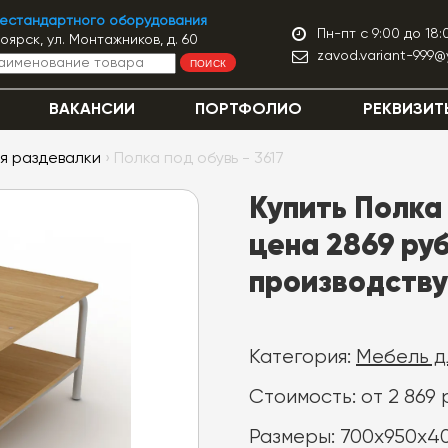
нестандартного оборудования
Пн-пт с 9:00 до 18:
ноярск, ул. Монтажников, д. 60
zavod.variant-999@
ПОИСК
ВАКАНСИИ
ПОРТФОЛИО
РЕКВИЗИТ
я раздевалки
› Полка под обувь - 3617
Купить Полка 
цена 2869 руб
производству
Категория:
Мебель д
Стоимость: от 2 869 
Размеры: 700х950х4