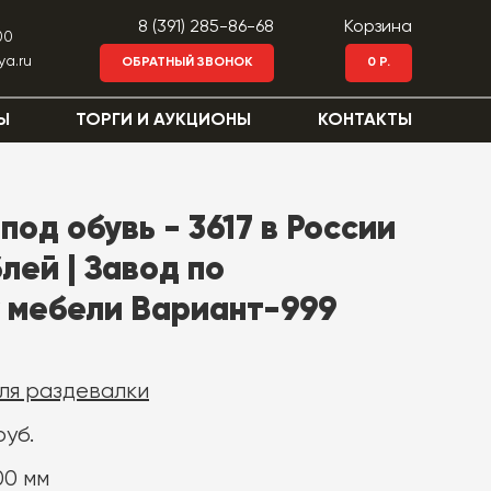
8 (391) 285-86-68
Корзина
00
ya.ru
ОБРАТНЫЙ ЗВОНОК
0 Р.
Ы
ТОРГИ И АУКЦИОНЫ
КОНТАКТЫ
под обувь - 3617 в России
лей | Завод по
 мебели Вариант-999
ля раздевалки
руб.
00 мм