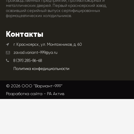
производственных предприятий, противопожарных и
металлических дверей. Первый красноярский завод,
освоивший серийный выпуск сертифицированных
фармацевтических холодильников.
Контакты
г. Красноярск, ул. Монтажников, д. 60
zavod.variant-999@ya.ru
8 (391) 285-86-68
Политика конфедициальности
© 2026 ООО "Вариант-999"
Разработка сайта -
РА Актив