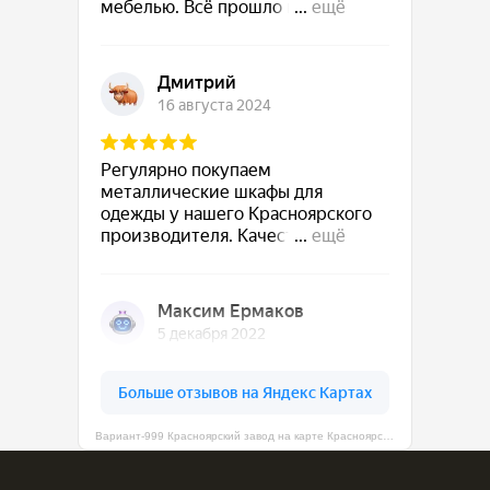
Вариант-999 Красноярский завод на карте Красноярска — Яндекс Карты