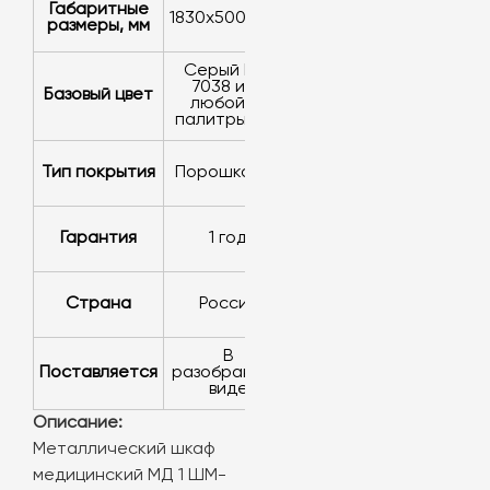
Габаритные
1830х500х500
размеры, мм
серый RAL
7038 или
Базовый цвет
любой из
палитры RAL
Тип покрытия
порошковое
Гарантия
1 год
Страна
Россия
в
Поставляется
разобранном
виде
Описание:
Металлический шкаф
медицинский МД 1 ШМ-