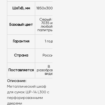
ШхГхВ, мм
1850х300х500
серый RAL
7035 или
базовый цвет
любой из
палитры RAL
Гарантия
1 год
Страна
Россия
в
Поставляется
разобранном
виде
Описание:
Металлический шкаф
для сумок ШР-14 L300 с
перфорированными
дверями