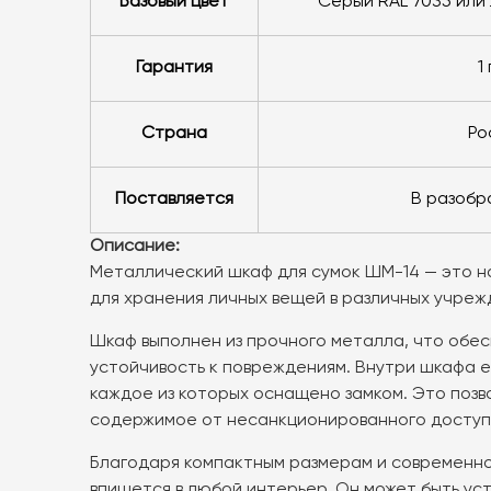
базовый цвет
серый RAL 7035 или
Гарантия
1
Страна
Р
Поставляется
в разоб
Описание:
Металлический шкаф для сумок ШМ-14 — это 
для хранения личных вещей в различных учреж
Шкаф выполнен из прочного металла, что обес
устойчивость к повреждениям. Внутри шкафа е
каждое из которых оснащено замком. Это поз
содержимое от несанкционированного доступ
Благодаря компактным размерам и современно
впишется в любой интерьер. Он может быть ус