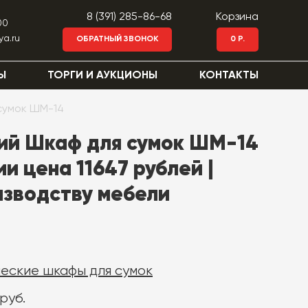
8 (391) 285-86-68
Корзина
00
ya.ru
ОБРАТНЫЙ ЗВОНОК
0 Р.
Ы
ТОРГИ И АУКЦИОНЫ
КОНТАКТЫ
сумок ШМ-14
ий Шкаф для сумок ШМ-14
ии цена 11647 рублей |
изводству мебели
еские шкафы для сумок
руб.