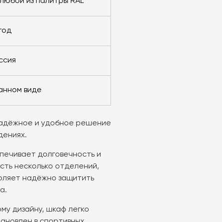
 любой из палитры RAL
 год
оссия
ранном виде
надёжное и удобное решение
дениях.
печивает долговечность и
сть несколько отделений,
воляет надёжно защитить
а.
му дизайну, шкаф легко
тановлен в спортивных