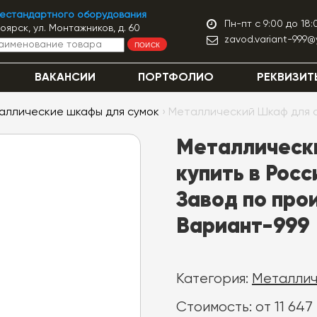
нестандартного оборудования
Пн-пт с 9:00 до 18:
ноярск, ул. Монтажников, д. 60
zavod.variant-999@
ПОИСК
ВАКАНСИИ
ПОРТФОЛИО
РЕКВИЗИТ
аллические шкафы для сумок
› Металлический Шкаф для 
Металлическ
купить в Росс
Завод по про
Вариант-999
Категория:
Металлич
Стоимость: от 11 647 