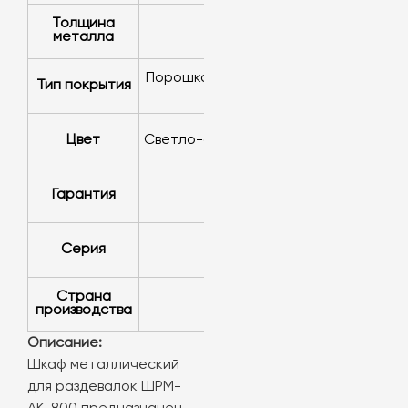
Толщина
0.6 мм
металла
Порошково-полимерная
Тип покрытия
краска
Цвет
Светло-серый (RAL 7035)
Гарантия
1 год
Серия
ШРМ
Страна
Россия
производства
Описание:
Шкаф металлический
для раздевалок ШРМ-