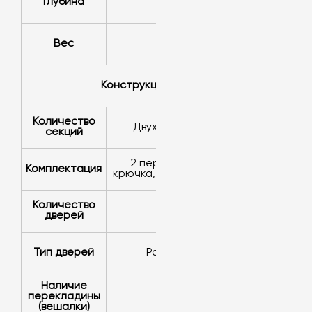
Глубина
500 мм
Вес
40 кг
Конструкция
Количество
Двухсекционные
секций
2 перекладины, 4
Комплектация
крючка, 2 врезных замка
Количество
2
дверей
Тип дверей
распашные
Наличие
перекладины
Да
(вешалки)