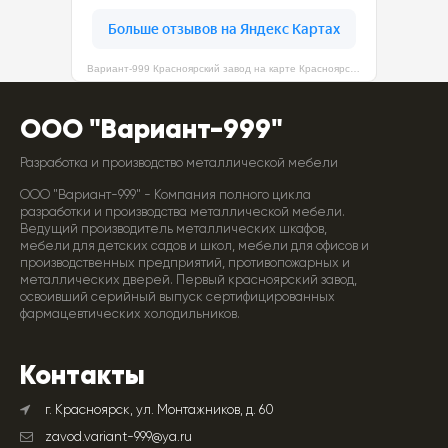
Вариант-999 Красноярский завод на карте Красноярска — Яндекс Карты
ООО "Вариант-999"
Разработка и производство металлической мебели
ООО "Вариант-999" - Компания полного цикла
разработки и производства металлической мебели.
Ведущий производитель металлических шкафов,
мебели для детских садов и школ, мебели для офисов и
производственных предприятий, противопожарных и
металлических дверей. Первый красноярский завод,
освоивший серийный выпуск сертифицированных
фармацевтических холодильников.
Контакты
г. Красноярск, ул. Монтажников, д. 60
zavod.variant-999@ya.ru