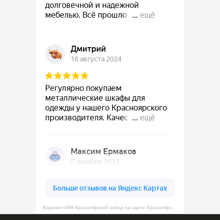
Вариант-999 Красноярский завод на карте Красноярска — Яндекс Карты