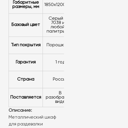
Габаритные
1850х1200х500
размеры, мм
серый RAL
7038 или
Базовый цвет
любой из
палитры RAL
Тип покрытия
порошковое
Гарантия
1 год
Страна
Россия
в
Поставляется
разобранном
виде
Описание:
Металлический шкаф
для раздевалки