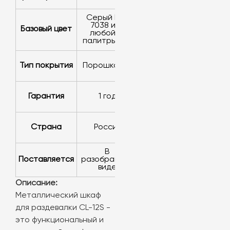
серый RAL
7038 или
Базовый цвет
любой из
палитры RAL
Тип покрытия
порошковое
Гарантия
1 год
Страна
Россия
в
Поставляется
разобранном
виде
Описание:
Металлический шкаф
для раздевалки CL-12S -
это функциональный и