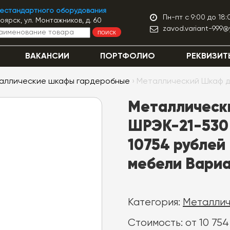
нестандартного оборудования
Пн-пт с 9:00 до 18:
ноярск, ул. Монтажников, д. 60
zavod.variant-999@
ПОИСК
ВАКАНСИИ
ПОРТФОЛИО
РЕКВИЗИТ
аллические шкафы гардеробные
› Металлический Шкаф 
Металлическ
ШРЭК-21-530 
10754 рублей 
мебели Вари
Категория:
Металлич
Стоимость: от 10 754