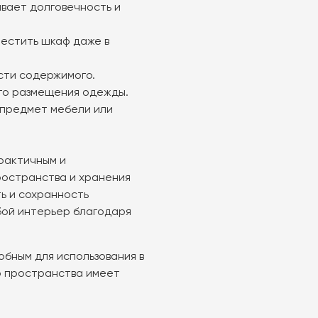
ивает долговечность и
естить шкаф даже в
сти содержимого.
ого размещения одежды.
 предмет мебели или
рактичным и
ространства и хранения
ь и сохранность
бой интерьер благодаря
бным для использования в
р пространства имеет