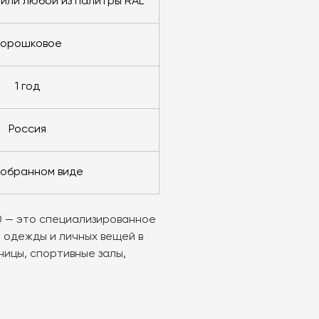
 или любой из палитры RAL
порошковое
1 год
Россия
азобранном виде
 — это специализированное
 одежды и личных вещей в
ницы, спортивные залы,