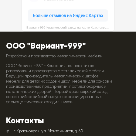
Вариант-999 Красноярский завод на карте Красноярска — Яндекс Карты
ООО "Вариант-999"
Разработка и производство металлической мебели
ООО "Вариант-999" - Компания полного цикла
разработки и производства металлической мебели.
Ведущий производитель металлических шкафов,
мебели для детских садов и школ, мебели для офисов и
производственных предприятий, противопожарных и
металлических дверей. Первый красноярский завод,
освоивший серийный выпуск сертифицированных
фармацевтических холодильников.
Контакты
г. Красноярск, ул. Монтажников, д. 60