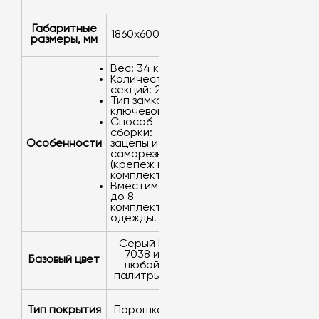
Габаритные
1860х600х500
размеры, мм
Вес: 34 кг.
Количество
секций: 2.
Тип замка:
ключевой.
Способ
сборки:
Особенности
зацепы и
саморезы
(крепеж в
комплекте).
Вместимость:
до 8
комплектов
одежды.
серый RAL
7038 или
Базовый цвет
любой из
палитры RAL
Тип покрытия
порошковое