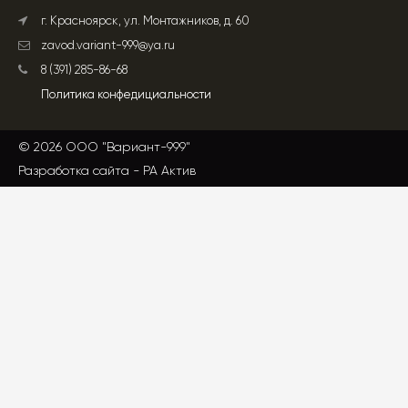
г. Красноярск, ул. Монтажников, д. 60
zavod.variant-999@ya.ru
8 (391) 285-86-68
Политика конфедициальности
© 2026 ООО "Вариант-999"
Разработка сайта -
РА Актив