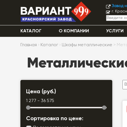
Завод 
г. Крас
КАТАЛОГ
О КОМПАНИИ
УСЛУГИ
Главная
›
Каталог
›
Шкафы металлические
> Мет
Металлические
Цена (руб.)
1 277 - 36 575
Сортировка по цене: