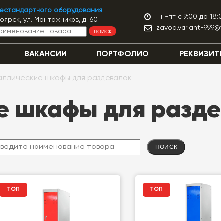
нестандартного оборудования
Пн-пт с 9:00 до 18:
ноярск, ул. Монтажников, д. 60
zavod.variant-999@
ПОИСК
ВАКАНСИИ
ПОРТФОЛИО
РЕКВИЗИТ
аллические шкафы для раздевалок
 шкафы для разде
ПОИСК
ТОП
ТОП