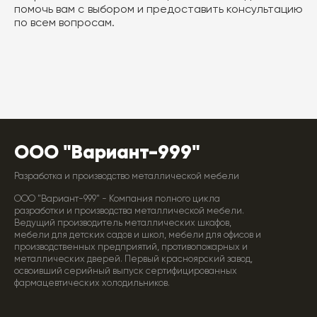
помочь вам с выбором и предоставить консультацию
по всем вопросам.
ООО "Вариант-999"
Разработка и производство металлической мебели
ООО "Вариант-999" - Компания полного цикла
разработки и производства металлической мебели.
Ведущий производитель металлических шкафов,
мебели для детских садов и школ, мебели для офисов и
производственных предприятий, противопожарных и
металлических дверей. Первый красноярский завод,
освоивший серийный выпуск сертифицированных
фармацевтических холодильников.