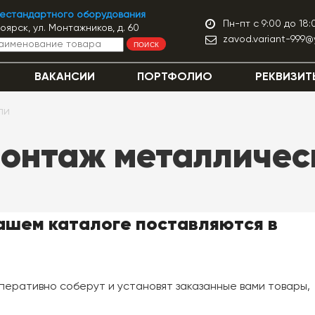
нестандартного оборудования
Пн-пт с 9:00 до 18:
ноярск, ул. Монтажников, д. 60
zavod.variant-999@
ПОИСК
ВАКАНСИИ
ПОРТФОЛИО
РЕКВИЗИТ
ли
монтаж металличес
ашем каталоге поставляются в
перативно соберут и установят заказанные вами товары,