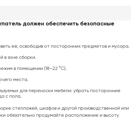
упатель должен обеспечить безопасные
овить её, освободив от посторонних предметов и мусора.
 в зоне сборки.
жим в помещении (18–22 °C).
чего места.
льзуемых для переноски мебели: убрать посторонние
а с пола.
орке стеллажей, шкафов и другой производственной или
ки обязательно продумайте расположение и высоту