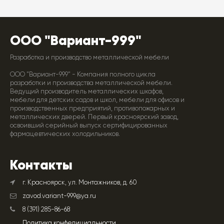
ООО "Вариант-999"
Разработка и производство металлической мебели
ООО "Вариант-999" - Компания полного цикла
разработки и производства металлической мебели.
Ведущий производитель металлических шкафов,
мебели для детских садов и школ, мебели для офисов и
производственных предприятий, противопожарных и
металлических дверей. Первый красноярский завод,
освоивший серийный выпуск сертифицированных
фармацевтических холодильников.
Контакты
г. Красноярск, ул. Монтажников, д. 60
zavod.variant-999@ya.ru
8 (391) 285-86-68
Политика конфедициальности